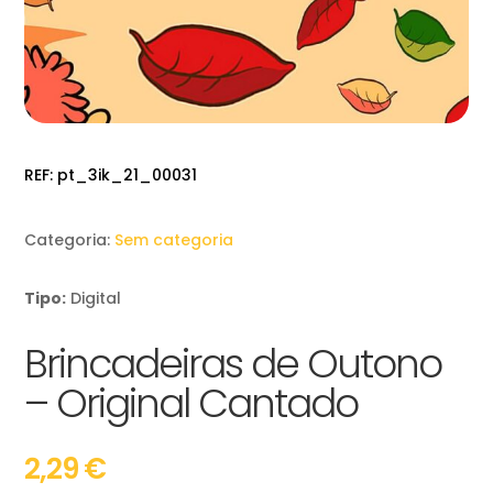
REF:
pt_3ik_21_00031
Categoria:
Sem categoria
Tipo:
Digital
Brincadeiras de Outono
– Original Cantado
2,29
€