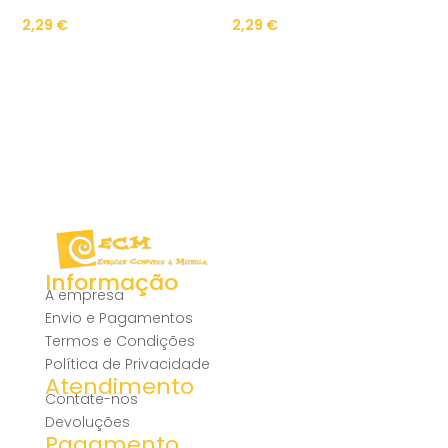
2,29
€
2,29
€
Informação
A empresa
Envio e Pagamentos
Termos e Condições
Política de Privacidade
Atendimento
Contate-nos
Devoluções
Pagamento