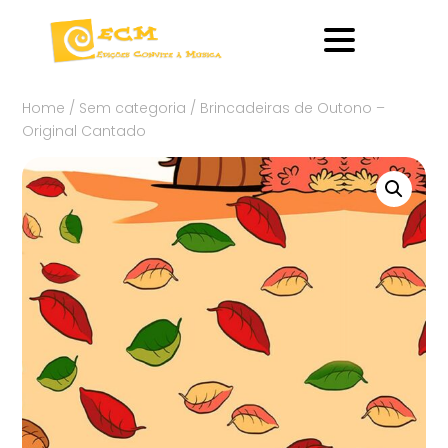
Home
/
Sem categoria
/ Brincadeiras de Outono –
Original Cantado