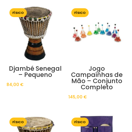
FÍSICO
FÍSICO
Djambé Senegal
Jogo
– Pequeno
Campainhas de
Mão – Conjunto
84,00
€
Completo
145,00
€
FÍSICO
FÍSICO