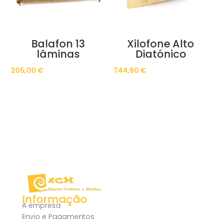
Balafon 13
Xilofone Alto
lâminas
Diatónico
205,00
€
744,90
€
Informação
A empresa
Envio e Pagamentos