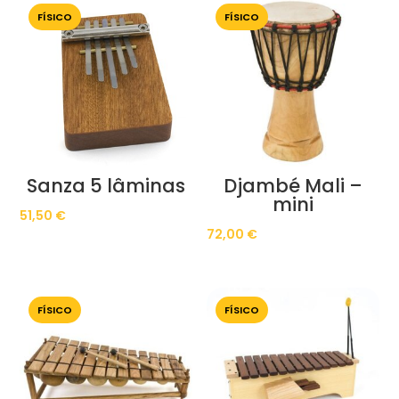
FÍSICO
FÍSICO
Sanza 5 lâminas
Djambé Mali –
mini
51,50
€
72,00
€
FÍSICO
FÍSICO