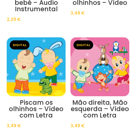
bebé – Áudio
olhinhos – Vídeo
Instrumental
3,49
€
2,29
€
DIGITAL
DIGITAL
Piscam os
Mão direita, Mão
olhinhos – Vídeo
esquerda – Vídeo
com Letra
com Letra
3,49
€
3,49
€