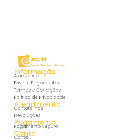
Informação
A empresa
Envio e Pagamentos
Termos e Condições
Política de Privacidade
Atendimento
Contate-nos
Devoluções
Pagamento
Pagamento Seguro
Conta
Conta