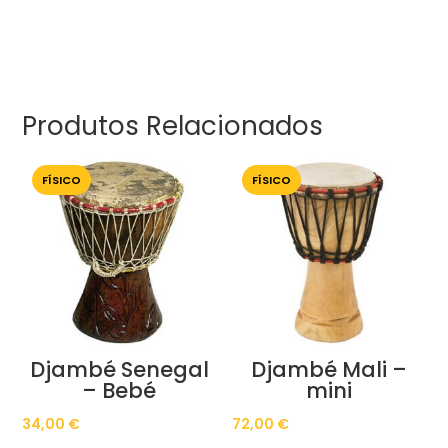
Produtos Relacionados
FÍSICO
FÍSICO
Djambé Senegal
Djambé Mali –
– Bebé
mini
34,00
€
72,00
€