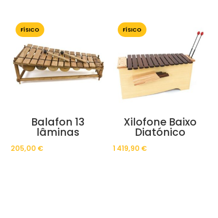
FÍSICO
FÍSICO
Balafon 13
Xilofone Baixo
lâminas
Diatónico
205,00
€
1 419,90
€