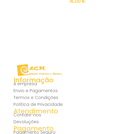
16,00
€
Informação
A empresa
Envio e Pagamentos
Termos e Condições
Política de Privacidade
Atendimento
Contate-nos
Devoluções
Pagamento
Pagamento Seguro