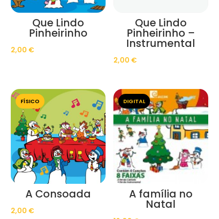
Que Lindo
Que Lindo
Pinheirinho
Pinheirinho –
Instrumental
2,00
€
2,00
€
FÍSICO
DIGITAL
A Consoada
A família no
Natal
2,00
€