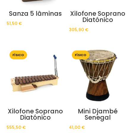
Sanza 5 lâminas
Xilofone Soprano
Diatónico
51,50
€
305,90
€
FÍSICO
FÍSICO
Xilofone Soprano
Mini Djambé
Diatónico
Senegal
555,50
€
41,00
€