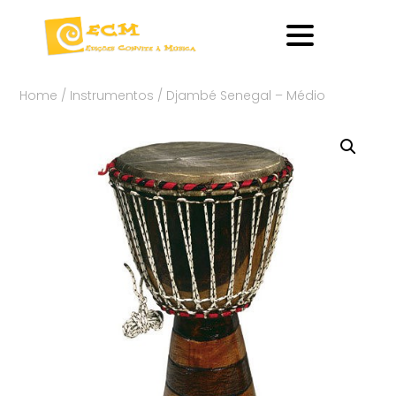
Home
/
Instrumentos
/ Djambé Senegal – Médio