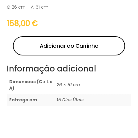
Ø 26 cm – A. 51 cm.
158,00
€
Adicionar ao Carrinho
Informação adicional
Dimensões (C x L x
26 × 51 cm
A)
Entrega em
15 Dias Úteis