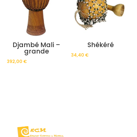
Djambé Mali –
Shékéré
grande
34,40
€
392,00
€