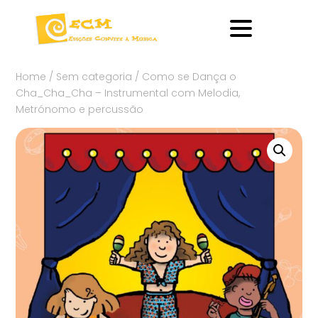
Home
/
Sem categoria
/ Como se Dança o
Cha_Cha_Cha – Instrumental com Melodia,
Metrónomo e percussão