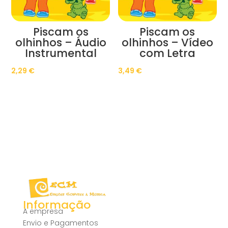
Piscam os
Piscam os
olhinhos – Áudio
olhinhos – Vídeo
Instrumental
com Letra
2,29
€
3,49
€
Informação
A empresa
Envio e Pagamentos