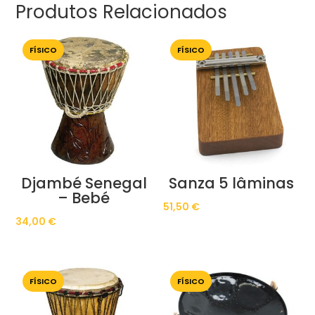
Produtos Relacionados
FÍSICO
FÍSICO
Djambé Senegal
Sanza 5 lâminas
– Bebé
51,50
€
34,00
€
FÍSICO
FÍSICO