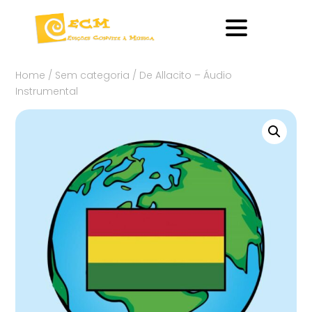
Home
/
Sem categoria
/ De Allacito – Áudio
Instrumental