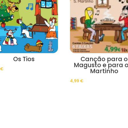
Os Tios
Canção para o
Magusto e para o
0
€
Martinho
4,99
€