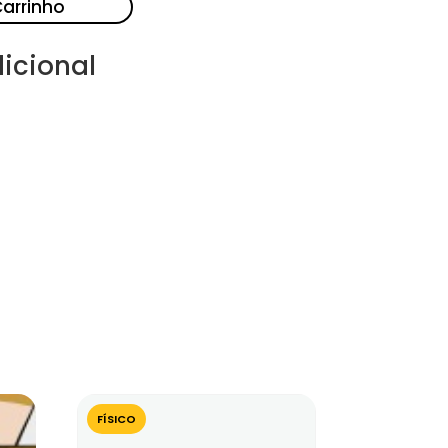
Carrinho
icional
FÍSICO