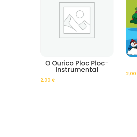
O Ourico Ploc Ploc-
Instrumental
2,0
2,00
€