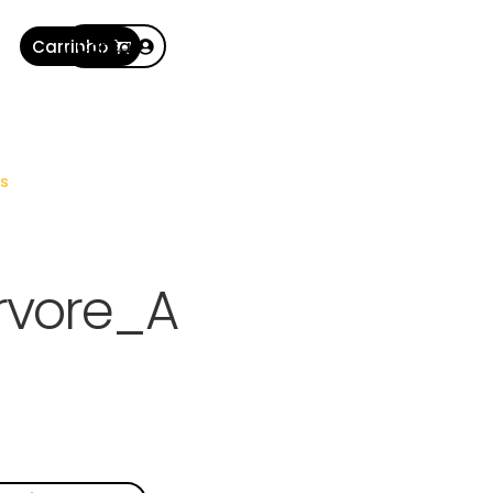
Carrinho
Conta
s
rvore_A