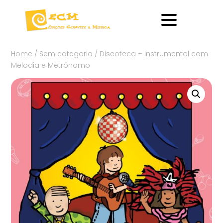
Home
/
Sem categoria
/ Discoteca – Instrumental com
Melodia e Metrónomo