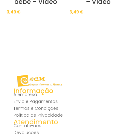
bebé – Vídeo
– Vídeo
3,49
€
3,49
€
Informação
A empresa
Envio e Pagamentos
Termos e Condições
Política de Privacidade
Atendimento
Contate-nos
Devoluções