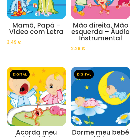
Mamã, Papá –
Mão direita, Mão
Vídeo com Letra
esquerda – Áudio
Instrumental
3,49
€
2,29
€
DIGITAL
DIGITAL
Acorda meu
Dorme meu bebé