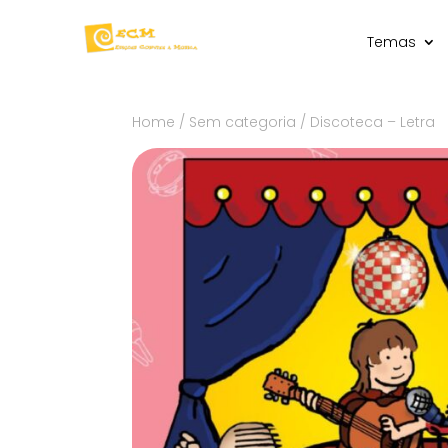
Temas
Home
/
Sem categoria
/ Discoteca – Letra