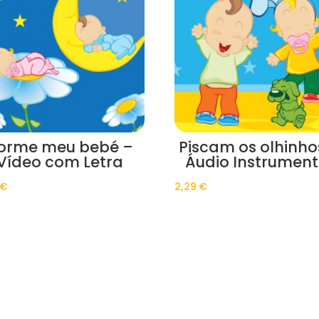
orme meu bebé –
Piscam os olhinho
Vídeo com Letra
Áudio Instrument
€
2,29
€