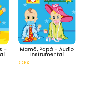
s –
Mamã, Papá – Áudio
al
Instrumental
2,29
€