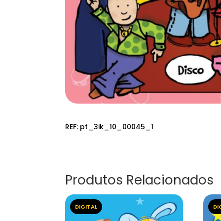
REF:
pt_3ik_10_00045_1
Produtos Relacionados
DIGITAL
DI