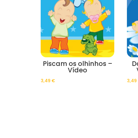
Piscam os olhinhos –
D
Vídeo
3,49
€
3,49