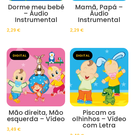
Dorme meu bebé
Mamã, Papá –
– Áudio
Áudio
Instrumental
Instrumental
2,29
€
2,29
€
DIGITAL
DIGITAL
Mão direita, Mão
Piscam os
esquerda – Vídeo
olhinhos – Vídeo
com Letra
3,49
€