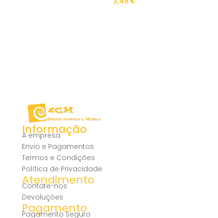
3,49
€
Informação
A empresa
Envio e Pagamentos
Termos e Condições
Política de Privacidade
Atendimento
Contate-nos
Devoluções
Pagamento
Pagamento Seguro