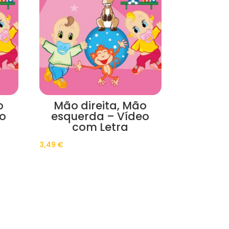
o
Mão direita, Mão
o
esquerda – Vídeo
com Letra
3,49
€