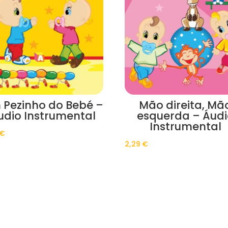
 Pezinho do Bebé –
Mão direita, Mã
udio Instrumental
esquerda – Áudi
Instrumental
€
2,29
€