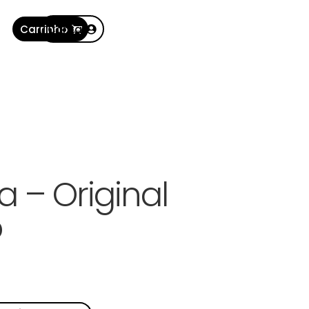
Carrinho
Conta
a – Original
o