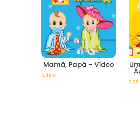
Mamã, Papá – Vídeo
Um
Á
3,49
€
2,29