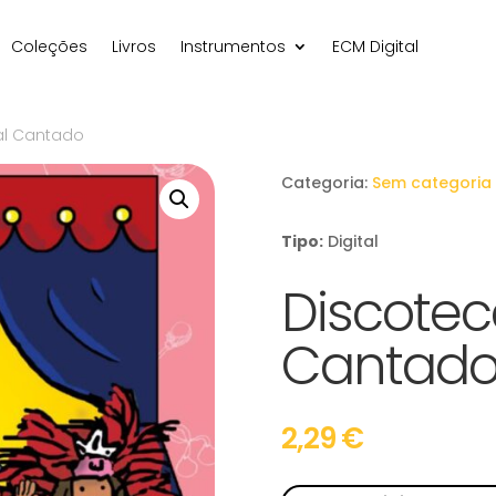
Coleções
Livros
Instrumentos
ECM Digital
al Cantado
Categoria:
Sem categoria
Tipo:
Digital
Discotec
Cantad
2,29
€