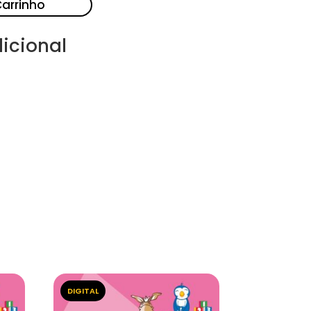
Carrinho
icional
DIGITAL