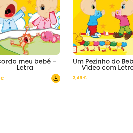
corda meu bebé –
Um Pezinho do Beb
Letra
Vídeo com Letr
3,49
€
0
€