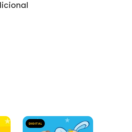
icional
DIGITAL