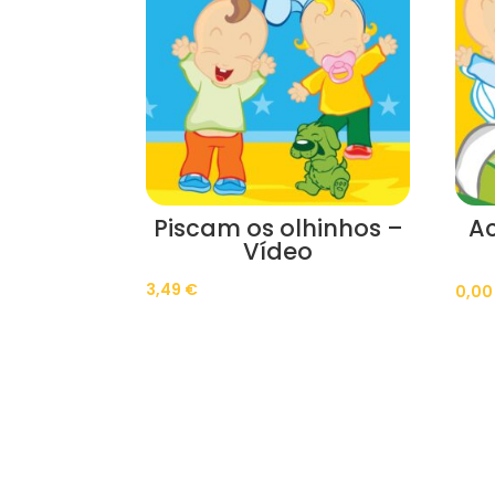
Piscam os olhinhos –
A
Vídeo
3,49
€
0,0