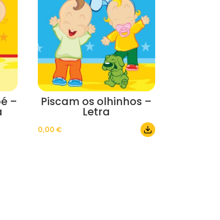
é –
Piscam os olhinhos –
a
Letra
0,00
€