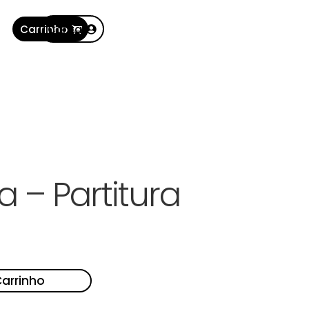
Carrinho
Conta
a – Partitura
Carrinho