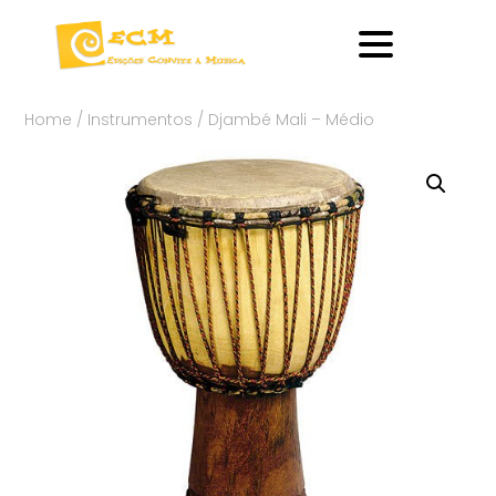
Home
/
Instrumentos
/ Djambé Mali – Médio