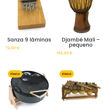
Sanza 9 lâminas
Djambé Mali –
pequeno
72,00
€
142,00
€
FÍSICO
FÍSICO