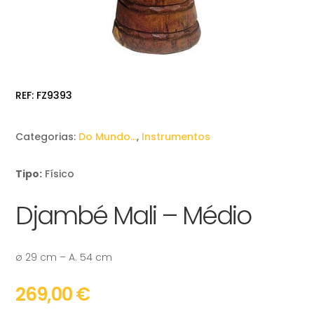
REF:
FZ9393
Categorias:
Do Mundo…
,
Instrumentos
Tipo:
Físico
Djambé Mali – Médio
ø 29 cm – A. 54 cm
269,00
€