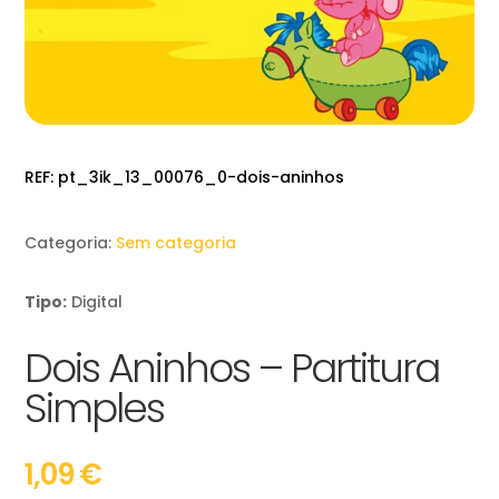
REF:
pt_3ik_13_00076_0-dois-aninhos
Categoria:
Sem categoria
Tipo:
Digital
Dois Aninhos – Partitura
Simples
1,09
€