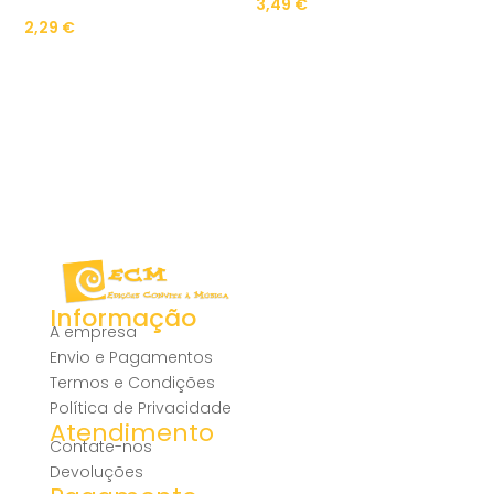
3,49
€
2,29
€
Informação
A empresa
Envio e Pagamentos
Termos e Condições
Política de Privacidade
Atendimento
Contate-nos
Devoluções