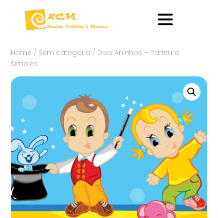
Home
/
Sem categoria
/ Dois Aninhos – Partitura
Simples