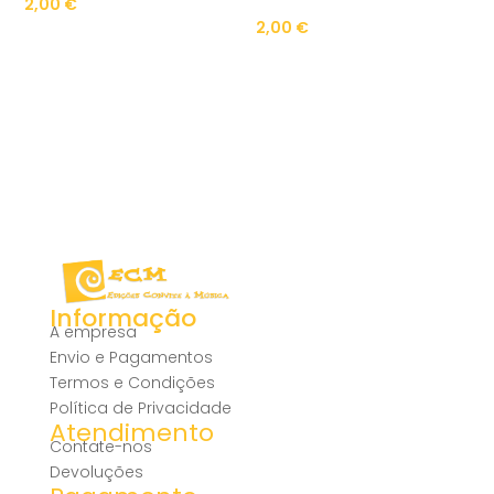
2,00
€
2,00
€
Informação
A empresa
Envio e Pagamentos
Termos e Condições
Política de Privacidade
Atendimento
Contate-nos
Devoluções