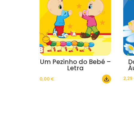
Um Pezinho do Bebé –
D
Letra
Á
2,29
0,00
€