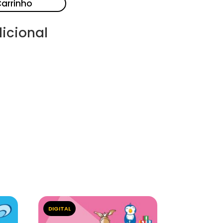
Carrinho
icional
DIGITAL