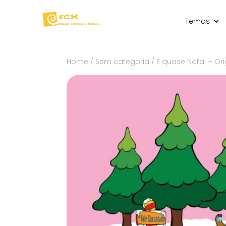
Temas
Home
/
Sem categoria
/ E quase Natal – Or