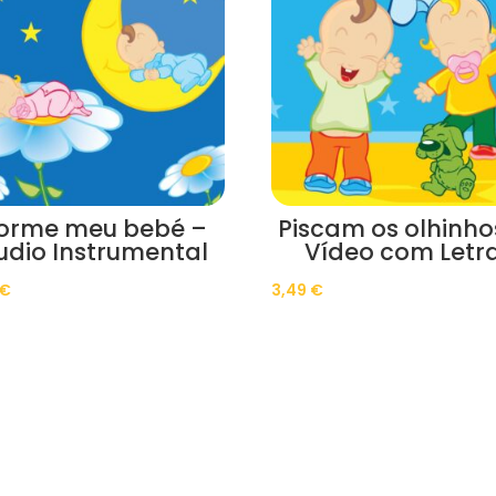
orme meu bebé –
Piscam os olhinho
udio Instrumental
Vídeo com Letr
€
3,49
€