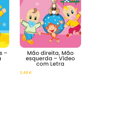
s –
Mão direita, Mão
a
esquerda – Vídeo
com Letra
3,49
€