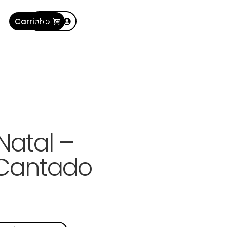
Carrinho
Conta
Natal –
 Cantado