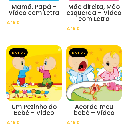
Mamã, Papá –
Mão direita, Mão
Vídeo com Letra
esquerda – Vídeo
com Letra
3,49
€
3,49
€
DIGITAL
DIGITAL
Um Pezinho do
Acorda meu
Bebé – Vídeo
bebé – Vídeo
3,49
€
3,49
€