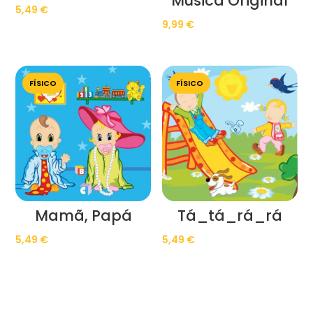
Musica Original
5,49
€
9,99
€
FÍSICO
FÍSICO
Mamã, Papá
Tá_tá_rá_rá
5,49
€
5,49
€