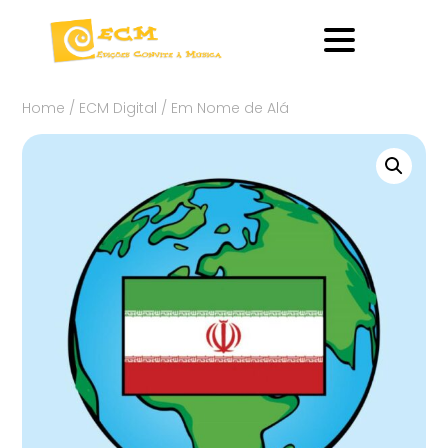
Home
/
ECM Digital
/ Em Nome de Alá