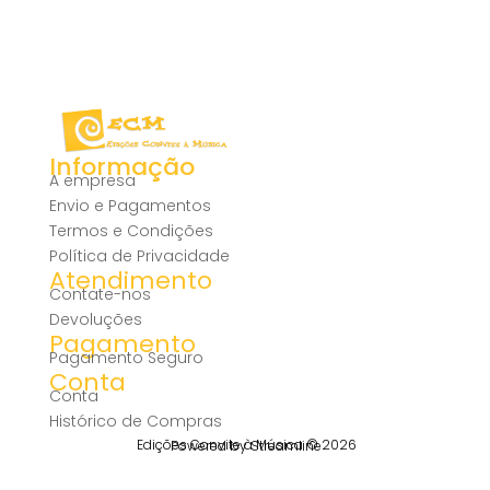
Informação
A empresa
Envio e Pagamentos
Termos e Condições
Política de Privacidade
Atendimento
Contate-nos
Devoluções
Pagamento
Pagamento Seguro
Conta
Conta
Histórico de Compras
Edições Convite à Música © 2026
Powered by Streamline