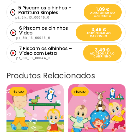
5 Piscam os olhinhos –
1,09
€
Partitura Simples
⬇
ADICIONAR AO
CARRINHO
pt_3ik_13_00046_0
6 Piscam os olhinhos –
3,49
€
Vídeo
ADICIONAR AO
CARRINHO
pt_3ik_13_00043_0
7 Piscam os olhinhos –
3,49
€
Vídeo com Letra
ADICIONAR AO
CARRINHO
pt_3ik_13_00044_0
Produtos Relacionados
FÍSICO
FÍSICO