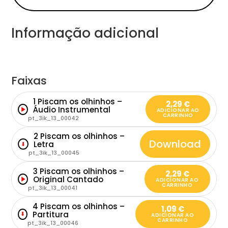
Informação adicional
Faixas
1 Piscam os olhinhos –
2,29
€
Áudio Instrumental
ADICIONAR AO
CARRINHO
pt_3ik_13_00042
2 Piscam os olhinhos –
Download
Letra
⬇
pt_3ik_13_00045
3 Piscam os olhinhos –
2,29
€
Original Cantado
ADICIONAR AO
CARRINHO
pt_3ik_13_00041
4 Piscam os olhinhos –
1,09
€
Partitura
⬇
ADICIONAR AO
CARRINHO
pt_3ik_13_00046