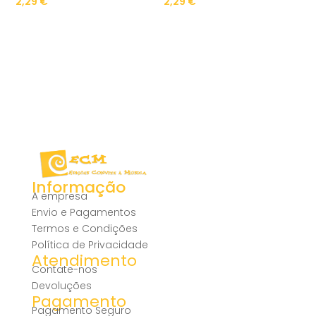
2,29
€
2,29
€
Informação
A empresa
Envio e Pagamentos
Termos e Condições
Política de Privacidade
Atendimento
Contate-nos
Devoluções
Pagamento
Pagamento Seguro