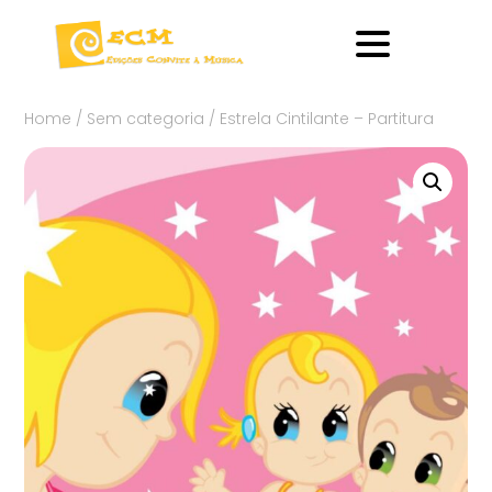
Home
/
Sem categoria
/ Estrela Cintilante – Partitura