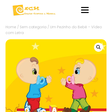
Home
/
Sem categoria
/ Um Pezinho do Bebé – Vídeo
com Letra