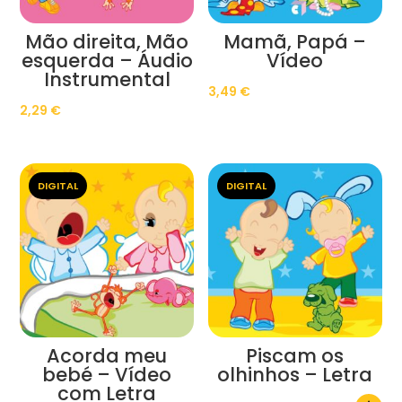
Mão direita, Mão
Mamã, Papá –
esquerda – Áudio
Vídeo
Instrumental
3,49
€
2,29
€
DIGITAL
DIGITAL
Acorda meu
Piscam os
bebé – Vídeo
olhinhos – Letra
com Letra