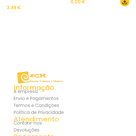
0,00
€
3,49
€
Informação
A empresa
Envio e Pagamentos
Termos e Condições
Política de Privacidade
Atendimento
Contate-nos
Devoluções