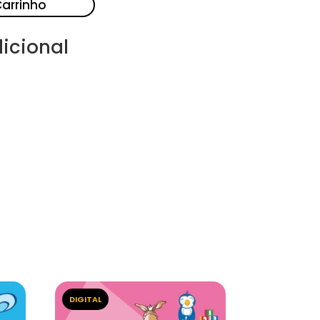
Carrinho
icional
DIGITAL