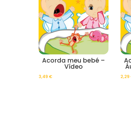
Acorda meu bebé –
A
Vídeo
Á
3,49
€
2,29