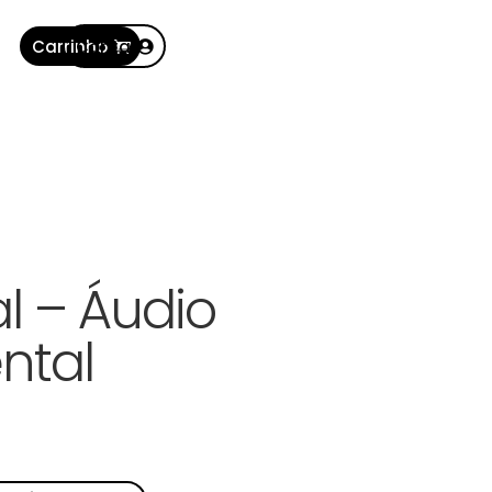
Carrinho
Conta
al – Áudio
ntal