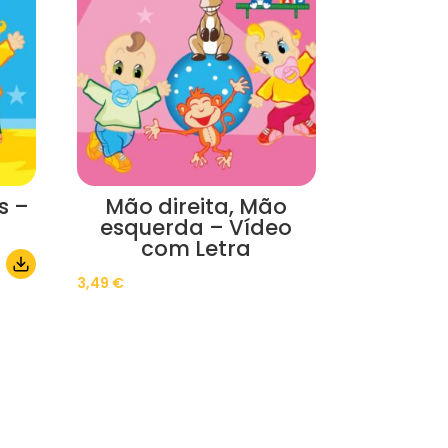
s –
Mão direita, Mão
esquerda – Vídeo
com Letra
3,49
€