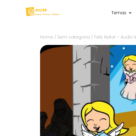
Temas
Home
/
Sem categoria
/ Feliz Natal – Áudio