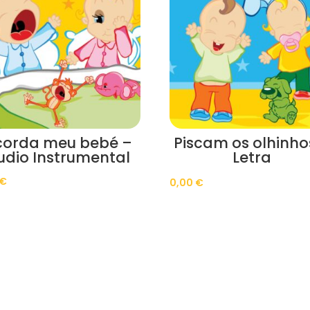
corda meu bebé –
Piscam os olhinho
udio Instrumental
Letra
€
0,00
€