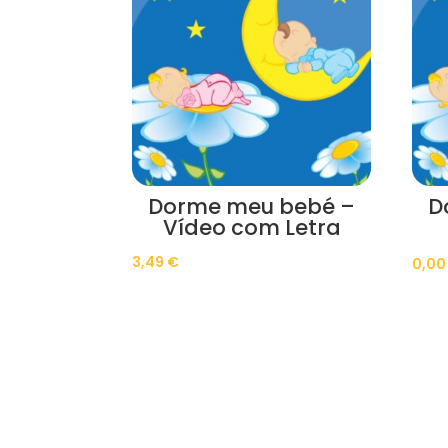
Dorme meu bebé –
D
Vídeo com Letra
3,49
€
0,0