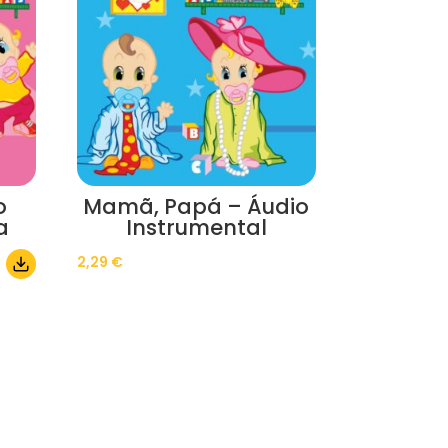
o
Mamã, Papá – Áudio
a
Instrumental
2,29
€