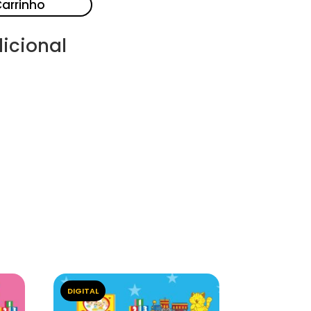
Carrinho
icional
DIGITAL