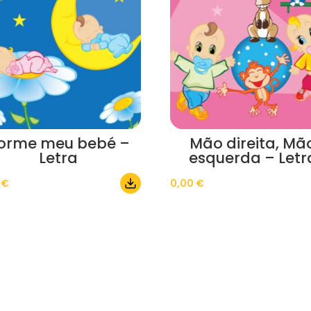
orme meu bebé –
Mão direita, Mã
Letra
esquerda – Letr
0
€
0,00
€