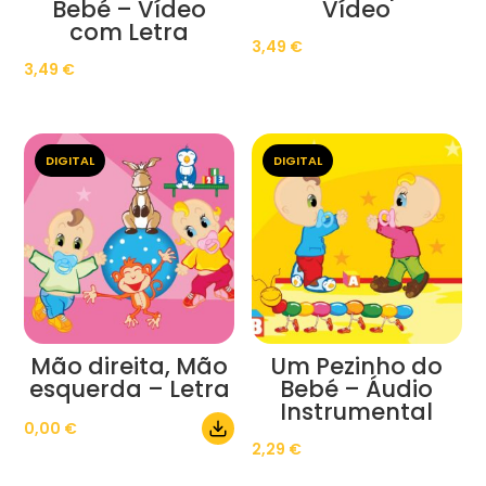
Bebé – Vídeo
Vídeo
com Letra
3,49
€
3,49
€
DIGITAL
DIGITAL
Mão direita, Mão
Um Pezinho do
esquerda – Letra
Bebé – Áudio
Instrumental
0,00
€
2,29
€