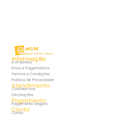
Informação
A empresa
Envio e Pagamentos
Termos e Condições
Política de Privacidade
Atendimento
Contate-nos
Devoluções
Pagamento
Pagamento Seguro
Conta
Conta