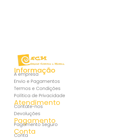
Informação
A empresa
Envio e Pagamentos
Termos e Condições
Política de Privacidade
Atendimento
Contate-nos
Devoluções
Pagamento
Pagamento Seguro
Conta
Conta