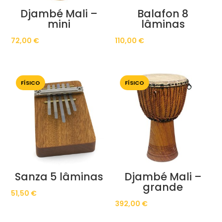
Djambé Mali –
Balafon 8
mini
lâminas
72,00
€
110,00
€
FÍSICO
FÍSICO
Sanza 5 lâminas
Djambé Mali –
grande
51,50
€
392,00
€