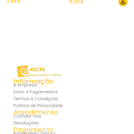
3,49
€
0,00
€
Informação
A empresa
Envio e Pagamentos
Termos e Condições
Política de Privacidade
Atendimento
Contate-nos
Devoluções
Pagamento
Pagamento Seguro