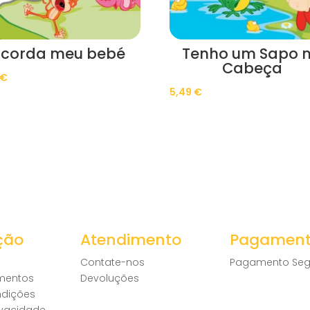
corda meu bebé
Tenho um Sapo 
Cabeça
€
5,49
€
ção
Atendimento
Pagamen
Contate-nos
Pagamento Seg
amentos
Devoluções
ndições
rivacidade