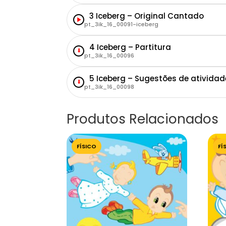
3 Iceberg – Original Cantado
pt_3ik_16_00091-iceberg
4 Iceberg – Partitura
⬇
pt_3ik_16_00096
5 Iceberg – Sugestões de atividad
⬇
pt_3ik_16_00098
Produtos Relacionados
FÍSICO
FÍ