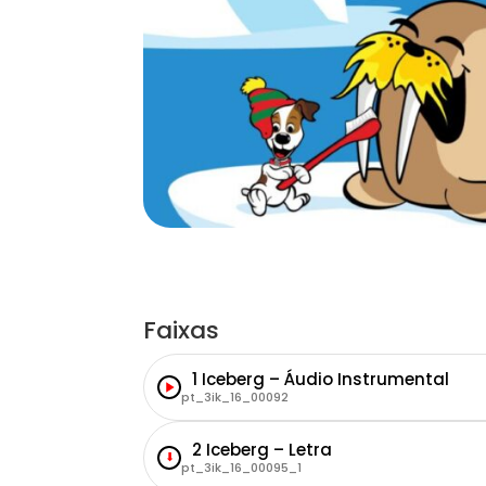
Faixas
1 Iceberg – Áudio Instrumental
pt_3ik_16_00092
2 Iceberg – Letra
⬇
pt_3ik_16_00095_1