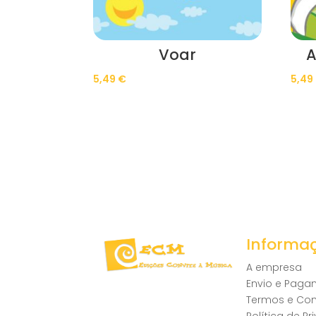
Voar
A
5,49
€
5,49
Informa
A empresa
Envio e Pag
Termos e Co
Política de P