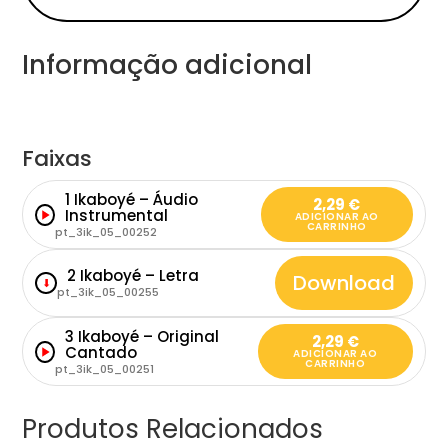
Informação adicional
Faixas
1 Ikaboyé – Áudio
2,29
€
Instrumental
ADICIONAR AO
CARRINHO
pt_3ik_05_00252
2 Ikaboyé – Letra
Download
⬇
pt_3ik_05_00255
3 Ikaboyé – Original
2,29
€
Cantado
ADICIONAR AO
CARRINHO
pt_3ik_05_00251
Produtos Relacionados