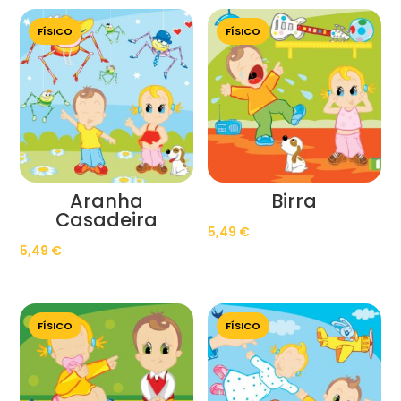
FÍSICO
FÍSICO
Aranha
Birra
Casadeira
5,49
€
5,49
€
FÍSICO
FÍSICO