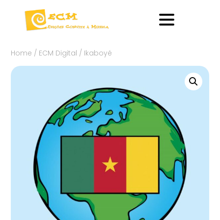
Home
/
ECM Digital
/ Ikaboyé