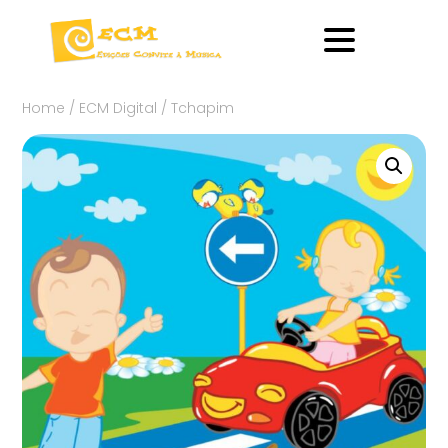
Home
/
ECM Digital
/ Tchapim