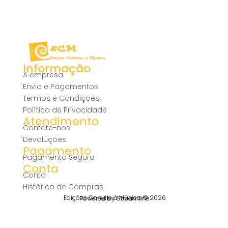
Informação
A empresa
Envio e Pagamentos
Termos e Condições
Política de Privacidade
Atendimento
Contate-nos
Devoluções
Pagamento
Pagamento Seguro
Conta
Conta
Histórico de Compras
Edições Convite à Música © 2026
Powered by Streamline