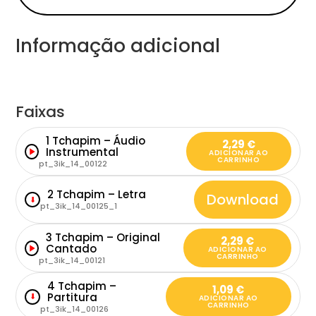
Informação adicional
Faixas
1 Tchapim – Áudio
2,29
€
Instrumental
ADICIONAR AO
CARRINHO
pt_3ik_14_00122
2 Tchapim – Letra
Download
⬇
pt_3ik_14_00125_1
3 Tchapim – Original
2,29
€
Cantado
ADICIONAR AO
CARRINHO
pt_3ik_14_00121
4 Tchapim –
1,09
€
Partitura
⬇
ADICIONAR AO
CARRINHO
pt_3ik_14_00126