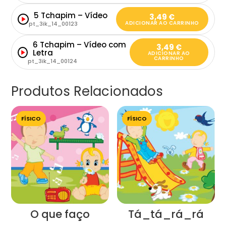
5 Tchapim – Vídeo
3,49
€
ADICIONAR AO CARRINHO
pt_3ik_14_00123
6 Tchapim – Vídeo com
3,49
€
Letra
ADICIONAR AO
CARRINHO
pt_3ik_14_00124
Produtos Relacionados
FÍSICO
FÍSICO
O que faço
Tá_tá_rá_rá