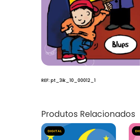
REF:
pt_3ik_10_00012_1
Produtos Relacionados
DIGITAL
DI