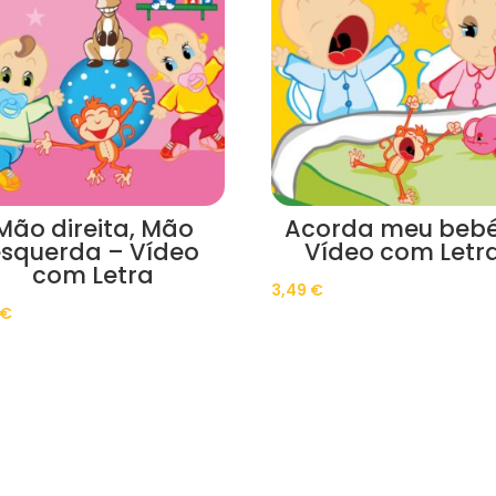
Mão direita, Mão
Acorda meu bebé
squerda – Vídeo
Vídeo com Letr
com Letra
3,49
€
€