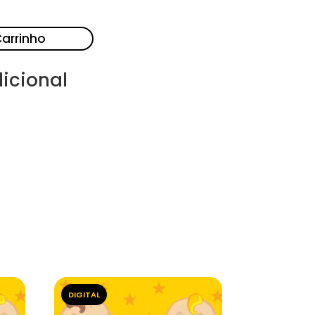
Carrinho
icional
DIGITAL