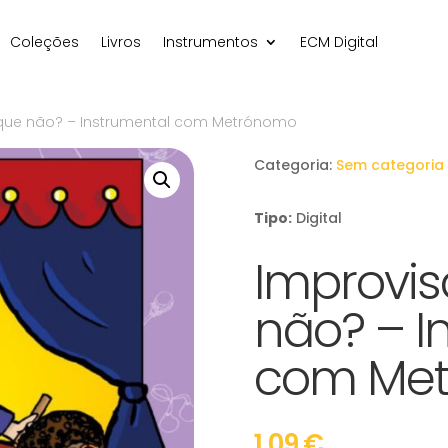
Coleções
Livros
Instrumentos
ECM Digital
rque não? – Instrumental com Metrónomo
Categoria:
Sem categoria
Tipo:
Digital
Improvis
não? – I
com Me
1,09
€