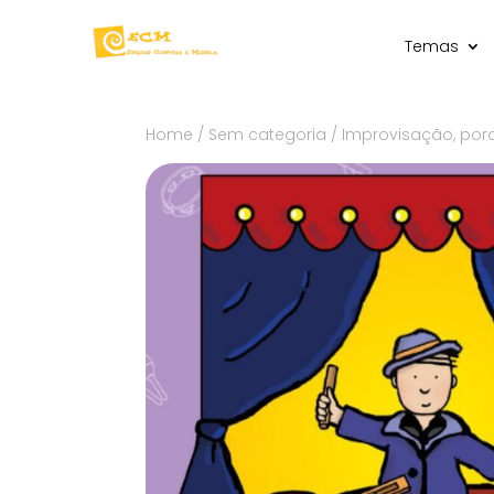
Temas
Home
/
Sem categoria
/ Improvisação, po