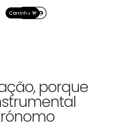
Carrinho
Conta
ação, porque
nstrumental
trónomo