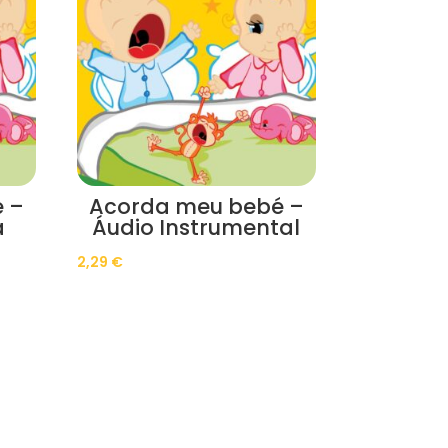
 –
Acorda meu bebé –
a
Áudio Instrumental
2,29
€