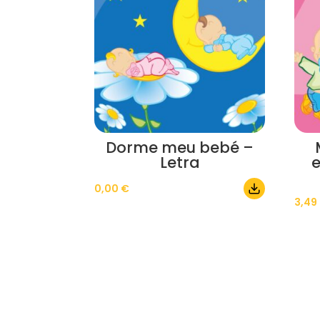
Dorme meu bebé –
Letra
e
0,00
€
3,49