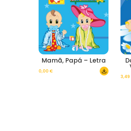
Mamã, Papá – Letra
D
0,00
€
3,49