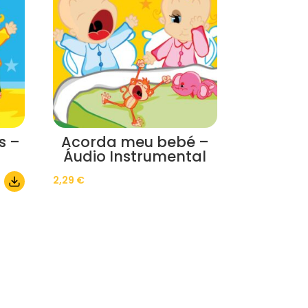
s –
Acorda meu bebé –
Áudio Instrumental
2,29
€