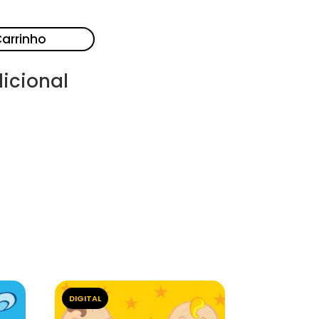
Carrinho
icional
DIGITAL