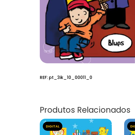
REF:
pt_3ik_10_00011_0
Produtos Relacionados
DIGITAL
DI