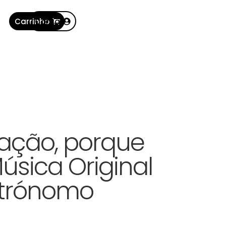
Carrinho
Conta
ação, porque
úsica Original
trónomo