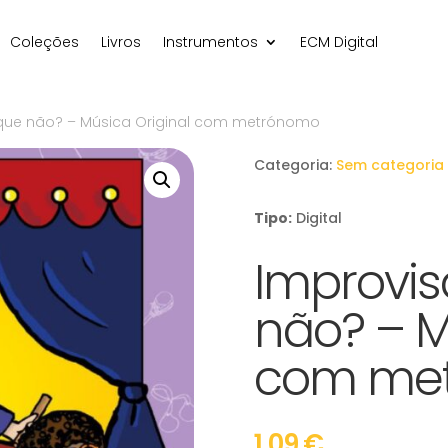
Coleções
Livros
Instrumentos
ECM Digital
que não? – Música Original com metrónomo
Categoria:
Sem categoria
Tipo:
Digital
Improvis
não? – M
com me
1,09
€