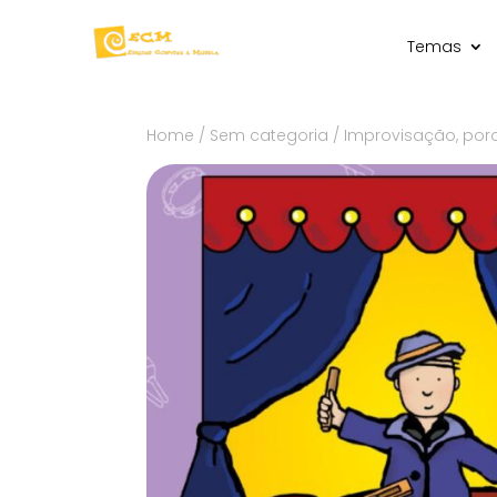
Temas
Home
/
Sem categoria
/ Improvisação, por