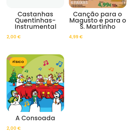
Castanhas
Canção para o
Quentinhas-
Magusto e para o
Instrumental
S. Martinho
2,00
€
4,99
€
FÍSICO
A Consoada
2,00
€