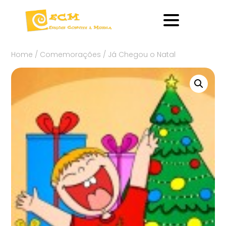
Home
/
Comemorações
/ Já Chegou o Natal