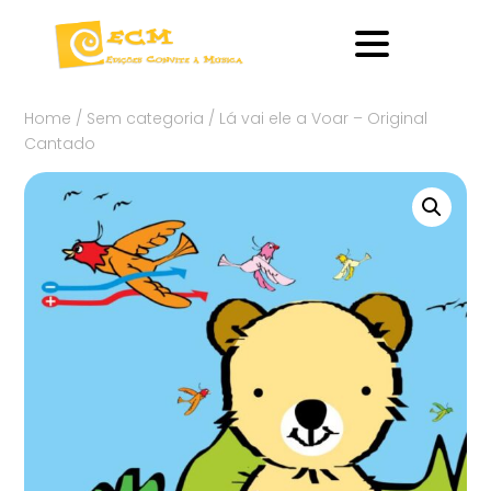
Home
/
Sem categoria
/ Lá vai ele a Voar – Original
Cantado