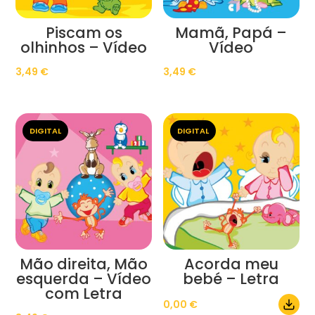
Piscam os
Mamã, Papá –
olhinhos – Vídeo
Vídeo
3,49
€
3,49
€
DIGITAL
DIGITAL
Mão direita, Mão
Acorda meu
esquerda – Vídeo
bebé – Letra
com Letra
0,00
€