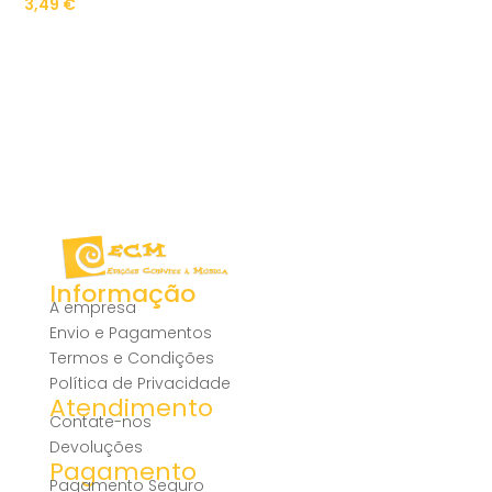
3,49
€
Informação
A empresa
Envio e Pagamentos
Termos e Condições
Política de Privacidade
Atendimento
Contate-nos
Devoluções
Pagamento
Pagamento Seguro