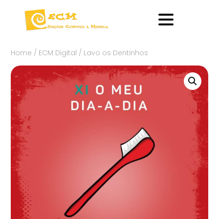
Home
/
ECM Digital
/ Lavo os Dentinhos