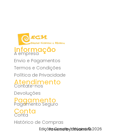
Informação
A empresa
Envio e Pagamentos
Termos e Condições
Política de Privacidade
Atendimento
Contate-nos
Devoluções
Pagamento
Pagamento Seguro
Conta
Conta
Histórico de Compras
Edições Convite à Música © 2026
Powered by Streamline