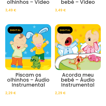
olhinhos – Vídeo
bebé – Vídeo
3,49
€
3,49
€
DIGITAL
DIGITAL
Piscam os
Acorda meu
olhinhos – Áudio
bebé – Áudio
Instrumental
Instrumental
2,29
€
2,29
€