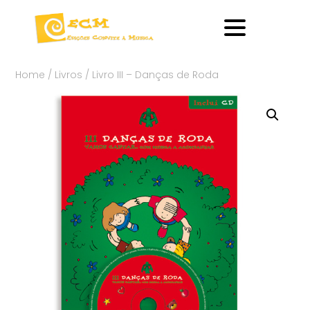
Home
/
Livros
/ Livro III – Danças de Roda