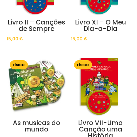
Livro II – Canções
Livro XI – O Meu
de Sempre
Dia-a-Dia
15,00
€
15,00
€
FÍSICO
FÍSICO
As musicas do
Livro VII-Uma
mundo
Canção uma
História