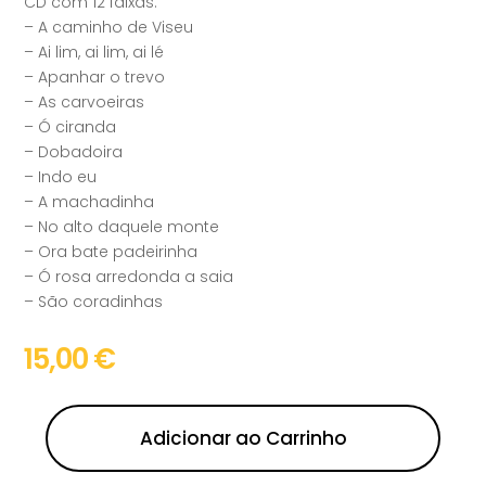
CD com 12 faixas:
– A caminho de Viseu
– Ai lim, ai lim, ai lé
– Apanhar o trevo
– As carvoeiras
– Ó ciranda
– Dobadoira
– Indo eu
– A machadinha
– No alto daquele monte
– Ora bate padeirinha
– Ó rosa arredonda a saia
– São coradinhas
15,00
€
Adicionar ao Carrinho