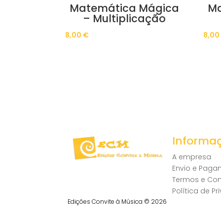
Matemática Mágica
Ma
– Multiplicação
8,00
€
8,0
Informa
A empresa
Envio e Pag
Termos e Co
Política de P
Edições Convite à Música © 2026