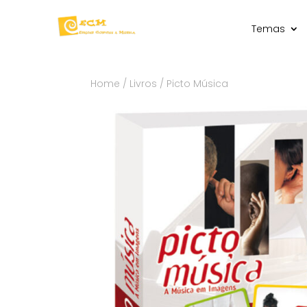
Temas
Home
/
Livros
/ Picto Música