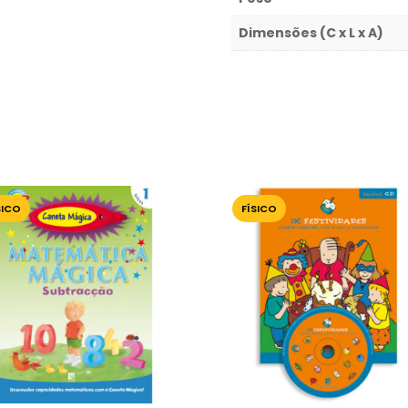
Dimensões (C x L x A)
SICO
FÍSICO