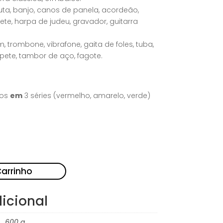
lauta, banjo, canos de panela, acordeão,
nete, harpa de judeu, gravador, guitarra
m, trombone, vibrafone, gaita de foles, tuba,
pete, tambor de aço, fagote.
dos
em
3 séries (vermelho, amarelo, verde)
Carrinho
icional
600 g