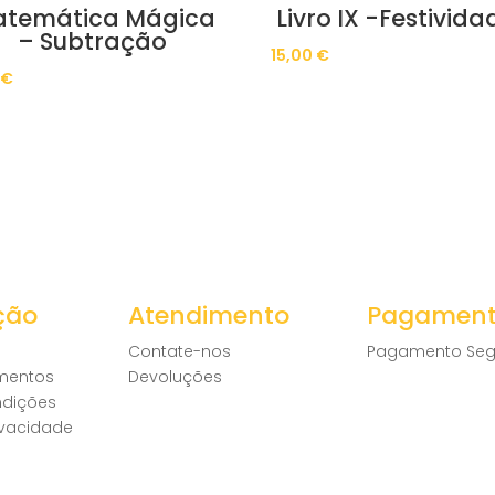
temática Mágica
Livro IX -Festivida
– Subtração
15,00
€
0
€
ção
Atendimento
Pagamen
Contate-nos
Pagamento Seg
amentos
Devoluções
ndições
rivacidade