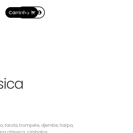
Carrinho
Conta
sica
iano, tarola, trompete, djembe, harpa,
tarra clássica, címbalos.