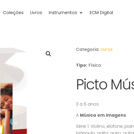
Coleções
Livros
Instrumentos
ECM Digital
Categoria:
Livros
Tipo:
Físico
Picto Mú
3 a 6 anos
A
Música
em
imagens
:
Série 1: Violino, xilofone, p
triângulo, gaita, guiro, gui