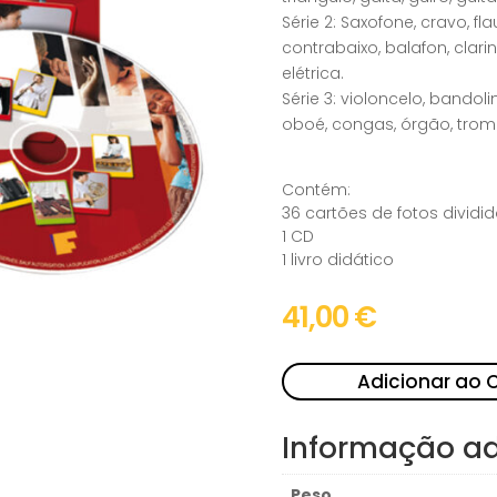
Série 2: Saxofone, cravo, f
contrabaixo, balafon, clari
elétrica.
Série 3: violoncelo, bandoli
oboé, congas, órgão, trom
Contém:
36 cartões de fotos dividi
1 CD
1 livro didático
41,00
€
Adicionar ao 
Informação ad
Peso