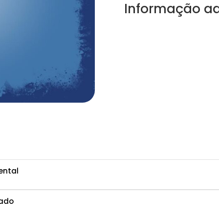
Informação ad
ental
tado