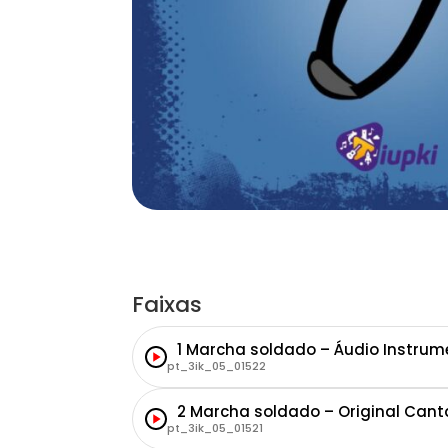
Faixas
1 Marcha soldado – Áudio Instrum
pt_3ik_05_01522
2 Marcha soldado – Original Can
pt_3ik_05_01521