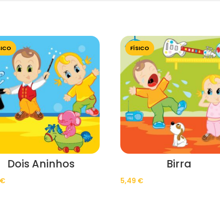
SICO
FÍSICO
Dois Aninhos
Birra
€
5,49
€