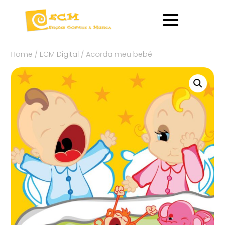
Home
/
ECM Digital
/ Acorda meu bebé