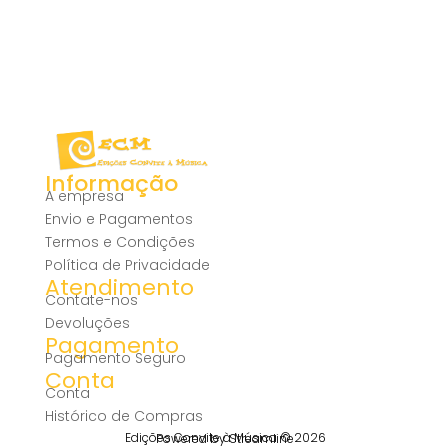
Informação
A empresa
Envio e Pagamentos
Termos e Condições
Política de Privacidade
Atendimento
Contate-nos
Devoluções
Pagamento
Pagamento Seguro
Conta
Conta
Histórico de Compras
Edições Convite à Música © 2026
Powered by Streamline