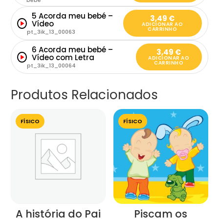
bebe
5 Acorda meu bebé –
3,49
€
Vídeo
ADICIONAR AO
CARRINHO
pt_3ik_13_00063
6 Acorda meu bebé –
3,49
€
Vídeo com Letra
ADICIONAR AO
CARRINHO
pt_3ik_13_00064
Produtos Relacionados
FÍSICO
FÍSICO
A história do Pai
Piscam os