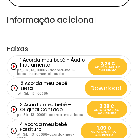
Informação adicional
Faixas
1 Acorda meu bebé – Áudio
2,29
€
Instrumental
ADICIONAR AO
pt_3ik_13_00062-acorda-meu-
CARRINHO
bebe_instrumental_audio
2 Acorda meu bebé –
Download
Letra
⬇
pt_3ik_13_00065
3 Acorda meu bebé –
2,29
€
Original Cantado
ADICIONAR AO
CARRINHO
pt_3ik_13_00061-acorda-meu-bebe
4 Acorda meu bebé –
1,09
€
Partitura
⬇
ADICIONAR AO
pt_3ik_13_00066-acorda-meu-
CARRINHO