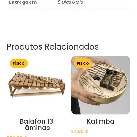
Entrega em
15 Dias Úteis
Produtos Relacionados
FÍSICO
FÍSICO
Balafon 13
Kalimba
lâminas
37,00
€