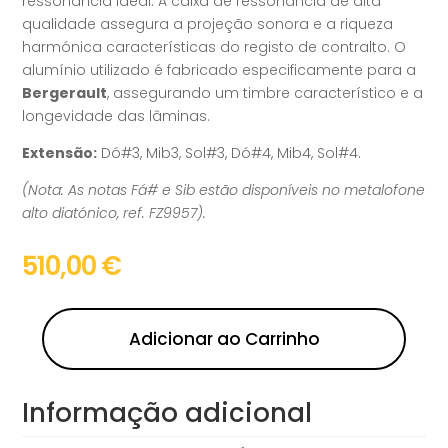
ressonância ideal. A caixa de ressonância de alta
qualidade assegura a projeção sonora e a riqueza
harmónica características do registo de contralto. O
alumínio utilizado é fabricado especificamente para a
Bergerault
, assegurando um timbre característico e a
longevidade das lâminas.
Extensão:
Dó#3, Mib3, Sol#3, Dó#4, Mib4, Sol#4.
(Nota: As notas Fá# e Sib estão disponíveis no metalofone
alto diatónico, ref. FZ9957).
510,00
€
Adicionar ao Carrinho
Informação adicional