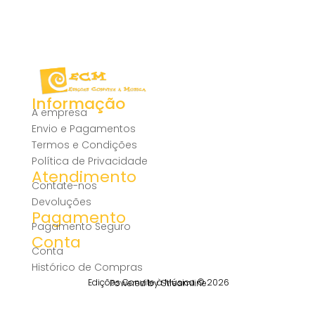
Informação
A empresa
Envio e Pagamentos
Termos e Condições
Política de Privacidade
Atendimento
Contate-nos
Devoluções
Pagamento
Pagamento Seguro
Conta
Conta
Histórico de Compras
Edições Convite à Música © 2026
Powered by Streamline