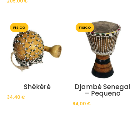
205,00
€
FÍSICO
FÍSICO
Shékéré
Djambé Senegal
– Pequeno
34,40
€
84,00
€