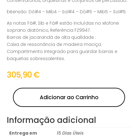
conservatórios, orquestras e conjuntos de percussão.
Extensão: Dó#4 – Mib4 – Sol#4 – Dó#5 – Mib5 – Sol#5.
As notas Fá#, Sib e Fá# estão incluídas no xilofone
soprano diatónico, Referência FZ9947.
Barras de jacarandá de alta qualidade .
Caixa de ressonância de madeira maciça.
Compartimento integrado para guardar barras e
baquetas sobressalentes.
305,90
€
Adicionar ao Carrinho
Informação adicional
Entrega em
15 Dias Úteis