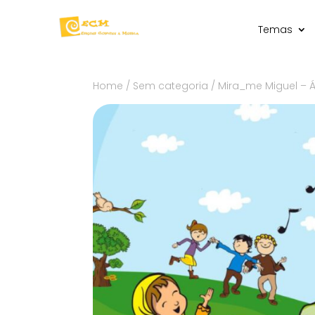
Temas
Home
/
Sem categoria
/ Mira_me Miguel – Á