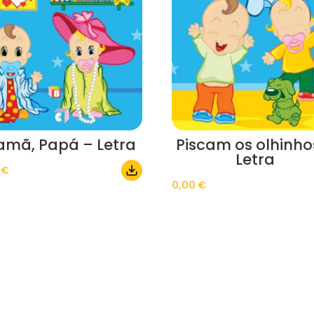
mã, Papá – Letra
Piscam os olhinho
Letra
0
€
0,00
€