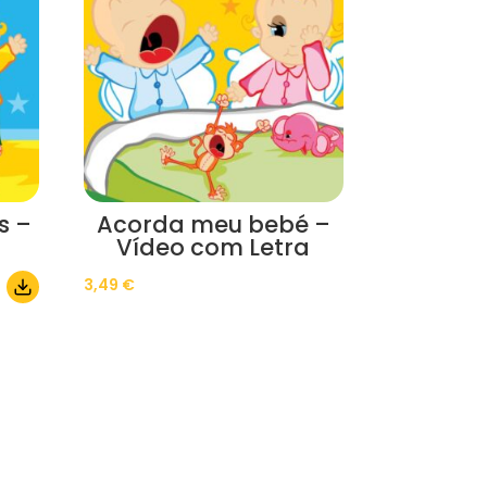
s –
Acorda meu bebé –
Vídeo com Letra
3,49
€