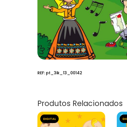
REF:
pt_3ik_13_00142
Produtos Relacionados
DIGITAL
DI