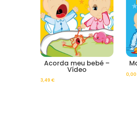
Acorda meu bebé –
Ma
Vídeo
0,0
3,49
€