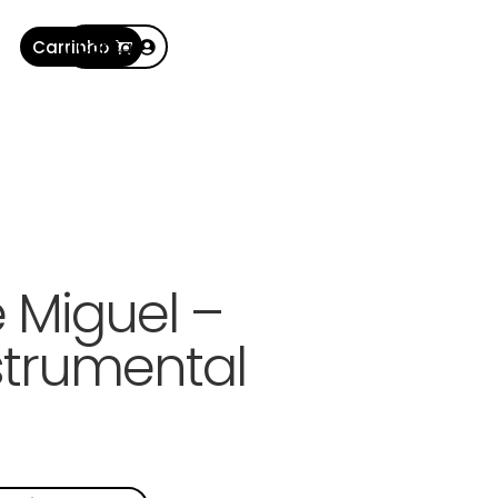
Carrinho
Conta
 Miguel –
strumental