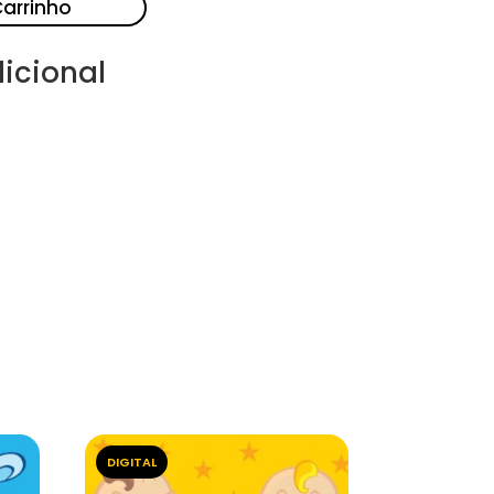
Carrinho
icional
DIGITAL