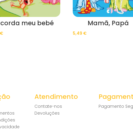
corda meu bebé
Mamã, Papá
€
5,49
€
ção
Atendimento
Pagamen
Contate-nos
Pagamento Seg
amentos
Devoluções
ndições
rivacidade