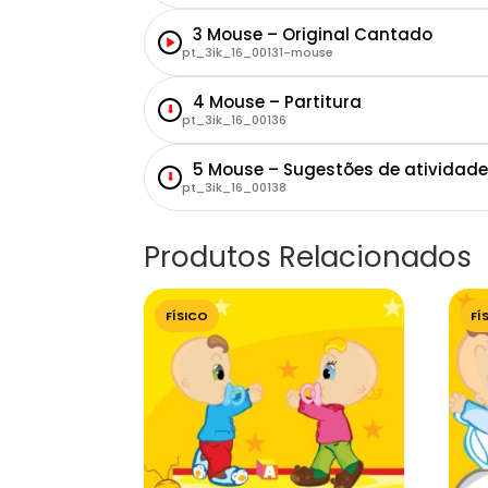
3 Mouse – Original Cantado
pt_3ik_16_00131-mouse
4 Mouse – Partitura
⬇
pt_3ik_16_00136
5 Mouse – Sugestões de atividade
⬇
pt_3ik_16_00138
Produtos Relacionados
FÍSICO
FÍ