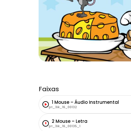
Faixas
1 Mouse – Áudio Instrumental
pt_3ik_16_00132
2 Mouse – Letra
⬇
pt_3ik_16_00135_1