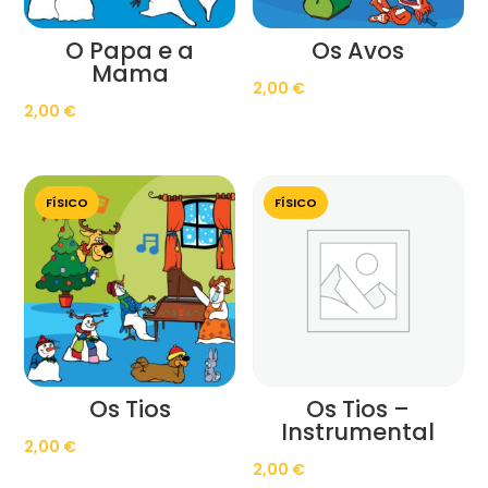
O Papa e a
Os Avos
Mama
2,00
€
2,00
€
FÍSICO
FÍSICO
Os Tios
Os Tios –
Instrumental
2,00
€
2,00
€